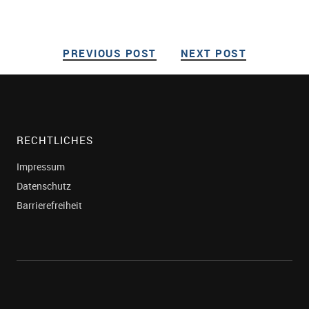
PREVIOUS POST
PREVIOUS POST
NEXT POST
NEXT POS
Post navigation
RECHTLICHES
Impressum
Datenschutz
Barrierefreiheit